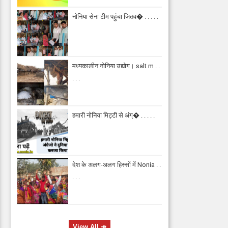
नोनिया सेना टीम पहुंचा जितव� . . . . .
मध्यकालीन नोनिया उद्योग। salt m . .
. . .
हमारी नोनिया मिट्टी से अंग्� . . . . .
देश के अलग-अलग हिस्सों में Nonia . .
. . .
View All
↠